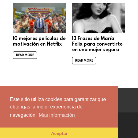
10 mejores películas de
13 Frases de María
motivación en Netflix
Felix para convertirte
en una mujer segura
READ MORE
READ MORE
facebook
twitter
instagram
pinterest
youtube
Este sitio utiliza cookies para garantizar que
obtengas la mejor experiencia de
navegación.
Más información
© 2026 by Incognitapro.
AVISO DE PRIVACIDAD
Aceptar