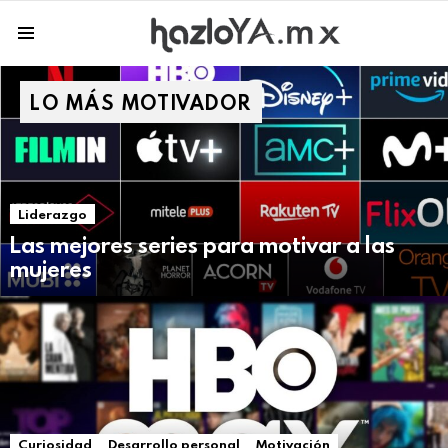
Menu
LO MÁS MOTIVADOR
Liderazgo
Las mejores series para motivar a las
mujeres
Curiosidad
Desarrollo personal
Motivación