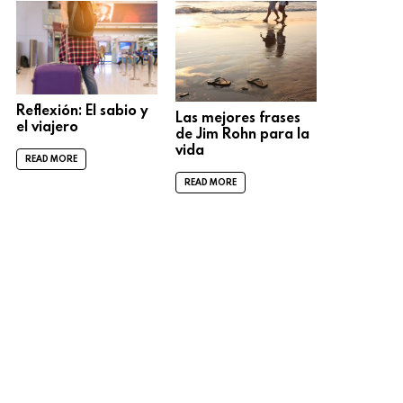
Reflexión: El sabio y
Las mejores frases
el viajero
de Jim Rohn para la
vida
READ MORE
READ MORE