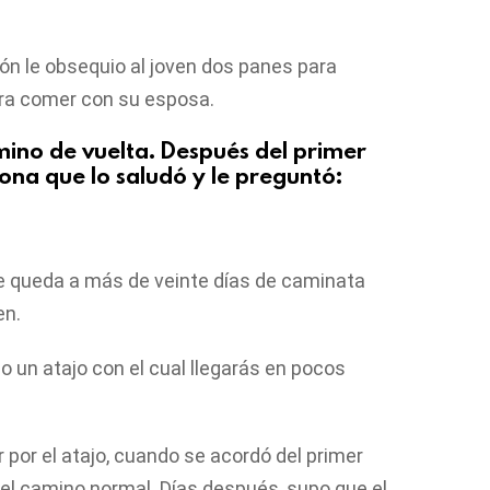
rón le obsequio al joven dos panes para
ara comer con su esposa.
amino de vuelta. Después del primer
ona que lo saludó y le preguntó:
e queda a más de veinte días de caminata
en.
 un atajo con el cual llegarás en pocos
 por el atajo, cuando se acordó del primer
r el camino normal. Días después, supo que el