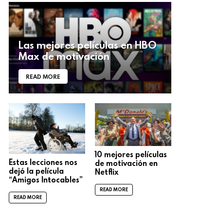
Las mejores películas en HBO
Max de motivación
READ MORE
10 mejores películas
Estas lecciones nos
de motivación en
dejó la película
Netflix
“Amigos Intocables”
READ MORE
READ MORE