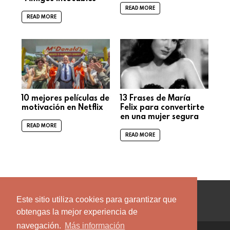
READ MORE
READ MORE
10 mejores películas de
13 Frases de María
motivación en Netflix
Felix para convertirte
en una mujer segura
READ MORE
READ MORE
facebook
twitter
instagram
pinterest
youtube
Este sitio utiliza cookies para garantizar que
obtengas la mejor experiencia de
navegación.
Más información