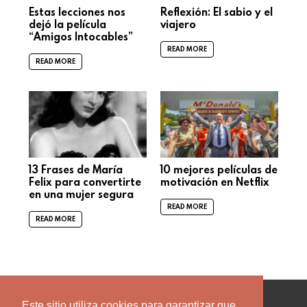
Estas lecciones nos
Reflexión: El sabio y el
dejó la película
viajero
“Amigos Intocables”
READ MORE
READ MORE
13 Frases de María
10 mejores películas de
Felix para convertirte
motivación en Netflix
en una mujer segura
READ MORE
READ MORE
facebook
twitter
instagram
pinterest
youtube
Este sitio utiliza cookies para garantizar que