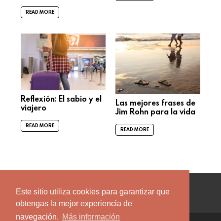
READ MORE
Reflexión: El sabio y el
Las mejores frases de
viajero
Jim Rohn para la vida
READ MORE
READ MORE
facebook
twitter
instagram
pinterest
youtube
Este sitio utiliza cookies para garantizar que
obtengas la mejor experiencia de
navegación.
Más información