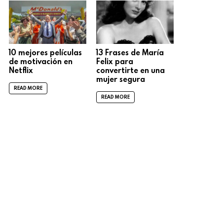
10 mejores películas
13 Frases de María
de motivación en
Felix para
Netflix
convertirte en una
mujer segura
READ MORE
READ MORE