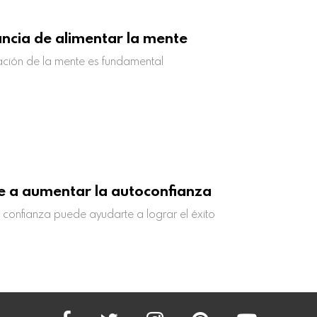
ncia de alimentar la mente
ación de la mente es fundamental
 a aumentar la autoconfianza
confianza puede ayudarte a lograr el éxito
facebook
twitter
instagram
pinterest
youtube