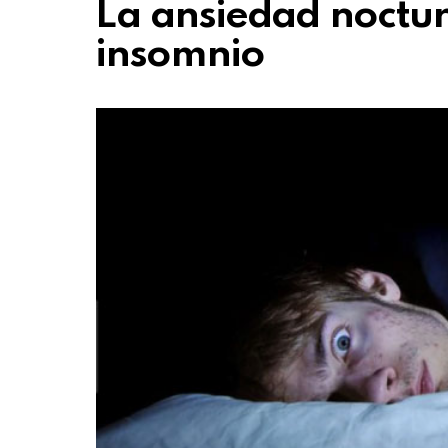
La ansiedad noctur
insomnio