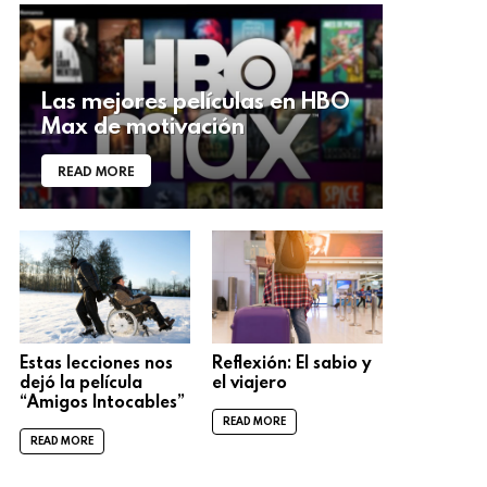
Las mejores películas en HBO
Max de motivación
READ MORE
Estas lecciones nos
Reflexión: El sabio y
dejó la película
el viajero
“Amigos Intocables”
READ MORE
READ MORE