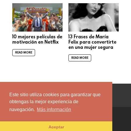
10 mejores películas de
13 Frases de María
motivación en Netflix
Felix para convertirte
en una mujer segura
READ MORE
READ MORE
facebook
twitter
instagram
pinterest
youtube
Este sitio utiliza cookies para garantizar que
obtengas la mejor experiencia de
navegación.
Más información
© 2026 by Incognitapro.
AVISO DE PRIVACIDAD
Aceptar