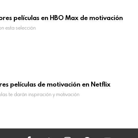
ores películas en HBO Max de motivación
on esta selección
res películas de motivación en Netflix
ulas te darán inspiración y motivación
facebook
twitter
instagram
pinterest
youtube