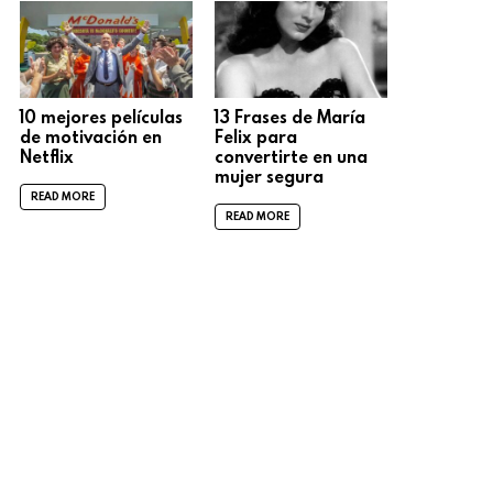
10 mejores películas
13 Frases de María
de motivación en
Felix para
Netflix
convertirte en una
mujer segura
READ MORE
READ MORE