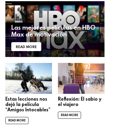
Las mejores películas en HBO
Max de motivación
READ MORE
Estas lecciones nos
Reflexión: El sabio y
dejó la película
el viajero
“Amigos Intocables”
READ MORE
READ MORE