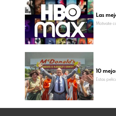
Las mej
Motivate c
10 mejo
Estas pelíc