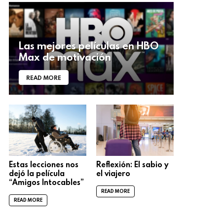
Las mejores películas en HBO
Max de motivación
READ MORE
Estas lecciones nos
Reflexión: El sabio y
dejó la película
el viajero
“Amigos Intocables”
READ MORE
READ MORE