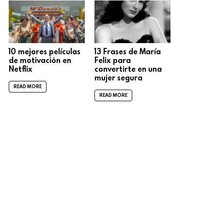
10 mejores películas
13 Frases de María
de motivación en
Felix para
Netflix
convertirte en una
mujer segura
READ MORE
READ MORE